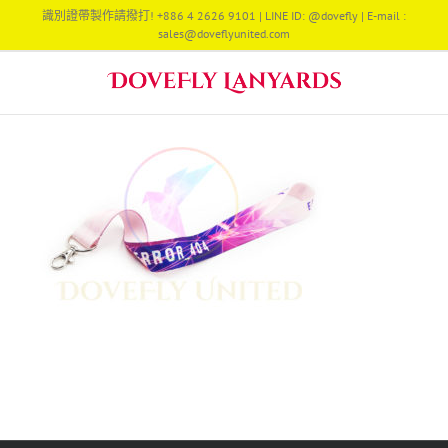
Skip
識別證帶製作請撥打! +886 4 2626 9101 | LINE ID: @dovefly | E-mail :
to
sales@doveflyunited.com
content