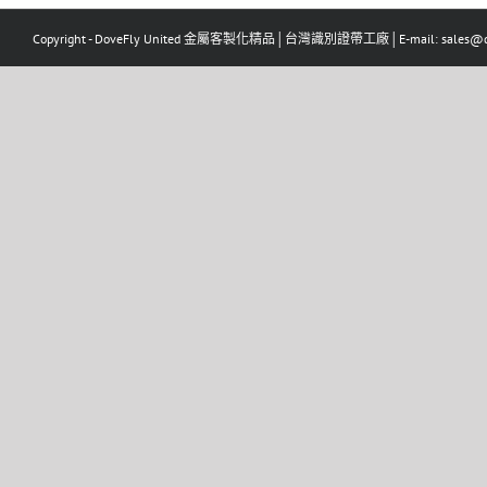
Copyright - DoveFly United 金屬客製化精品│台灣識別證帶工廠│E-mail: sales@dov