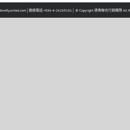
eflyunited.com│連絡電話:+886-4-26269101│ © Copyright 德弗聯合行銷團隊 All Righ