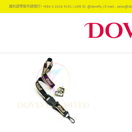
Skip
識別證帶製作請撥打! +886 4 2626 9101 | LINE ID: @dovefly | E-mail : sales@dov
to
content