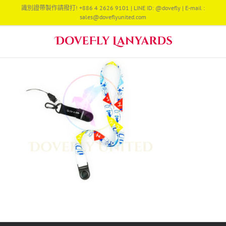
Skip
識別證帶製作請撥打! +886 4 2626 9101 | LINE ID: @dovefly | E-mail :
to
sales@doveflyunited.com
content