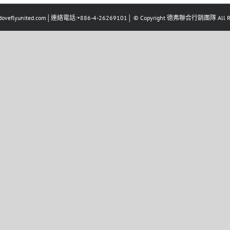
eflyunited.com│連絡電話:+886-4-26269101│ © Copyright 德弗聯合行銷團隊 All Righ