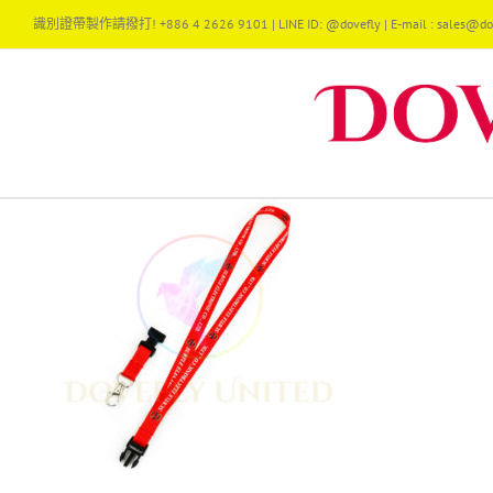
Skip
識別證帶製作請撥打! +886 4 2626 9101 | LINE ID: @dovefly | E-mail : sales@dov
to
content