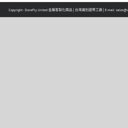
Copyright - DoveFly United 金屬客製化精品│台灣識別證帶工廠│E-mail: sales@dov