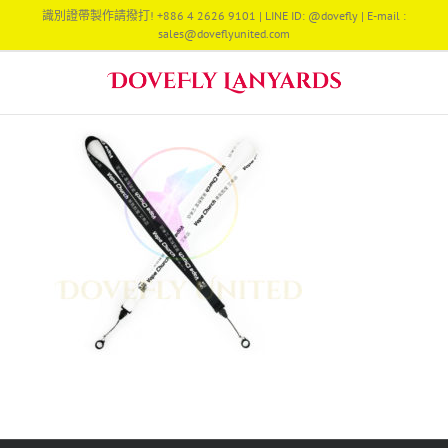
Skip
識別證帶製作請撥打! +886 4 2626 9101 | LINE ID: @dovefly | E-mail :
to
sales@doveflyunited.com
content