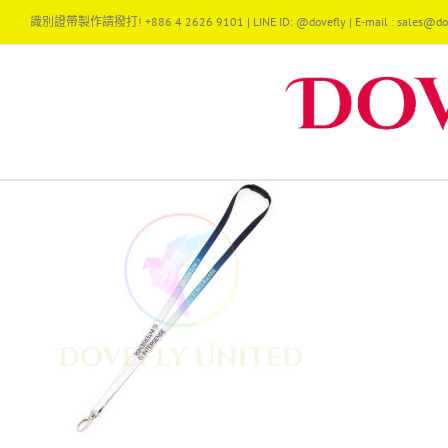
Skip
識別證帶製作請撥打! +886 4 2626 9101 | LINE ID: @dovefly | E-mail : sales@dov
to
content