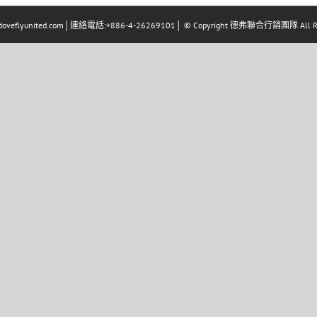
eflyunited.com│連絡電話:+886-4-26269101│ © Copyright 德弗聯合行銷團隊 All Righ