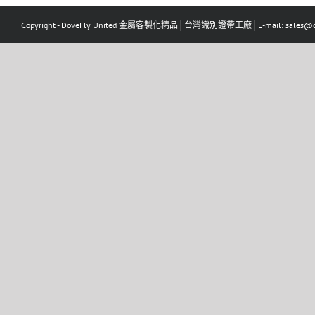
Copyright - DoveFly United 金屬客製化精品│台灣識別證帶工廠│E-mail: sales@dov