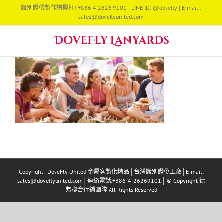
Skip
識別證帶製作請撥打! +886 4 2626 9101 | LINE ID: @dovefly | E-mail :
to
sales@doveflyunited.com
content
Copyright - DoveFly United 金屬客製化精品│台灣識別證帶工廠│E-mail:
sales@doveflyunited.com│連絡電話:+886-4-26269101│ © Copyright 德
弗聯合行銷團隊 All Rights Reserved