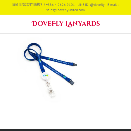
Skip
識別證帶製作請撥打! +886 4 2626 9101 | LINE ID: @dovefly | E-mail :
to
sales@doveflyunited.com
content