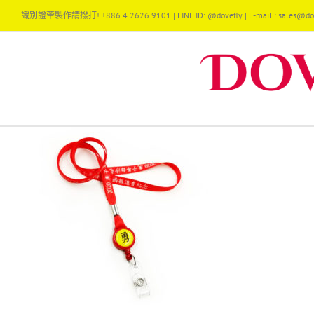
Skip
識別證帶製作請撥打! +886 4 2626 9101 | LINE ID: @dovefly | E-mail : sales@dov
to
content