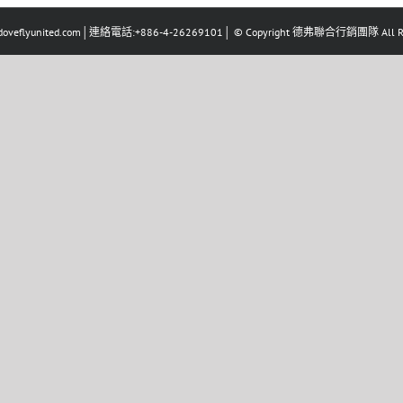
eflyunited.com│連絡電話:+886-4-26269101│ © Copyright 德弗聯合行銷團隊 All Righ