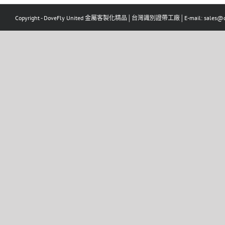
Copyright - DoveFly United 金屬客製化精品│台灣識別證帶工廠│E-mail: sales@dov