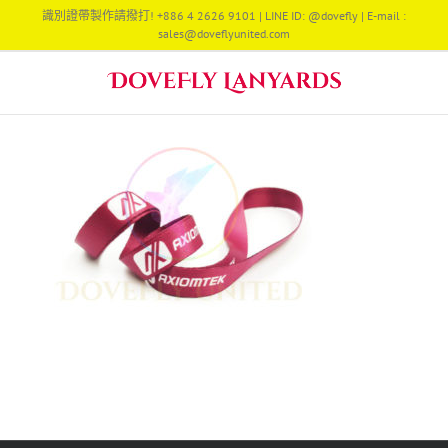
Skip
識別證帶製作請撥打! +886 4 2626 9101 | LINE ID: @dovefly | E-mail :
to
sales@doveflyunited.com
content