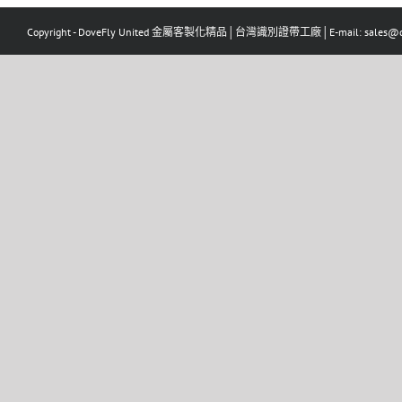
Copyright - DoveFly United 金屬客製化精品│台灣識別證帶工廠│E-mail: sales@dov