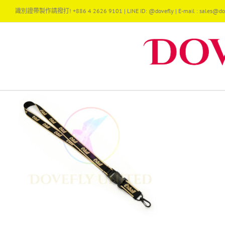
Skip
識別證帶製作請撥打! +886 4 2626 9101 | LINE ID: @dovefly | E-mail : sales@dov
to
content