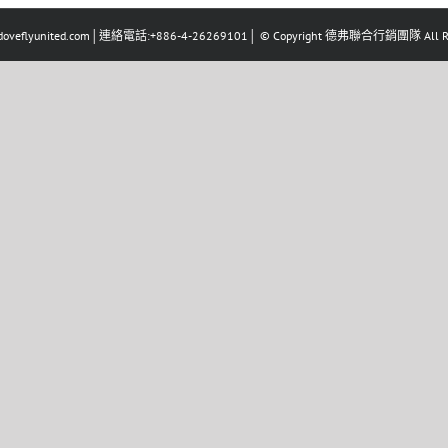
eflyunited.com│連絡電話:+886-4-26269101│ © Copyright 德弗聯合行銷團隊 All Righ