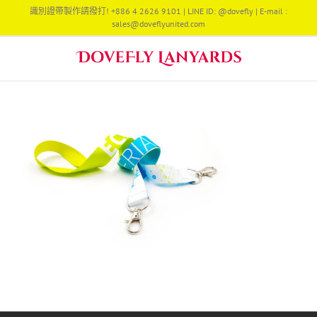
Skip
識別證帶製作請撥打! +886 4 2626 9101 | LINE ID: @dovefly | E-mail :
to
sales@doveflyunited.com
content