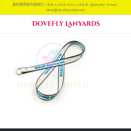
Skip
識別證帶製作請撥打! +886 4 2626 9101 | LINE ID: @dovefly | E-mail :
to
sales@doveflyunited.com
content