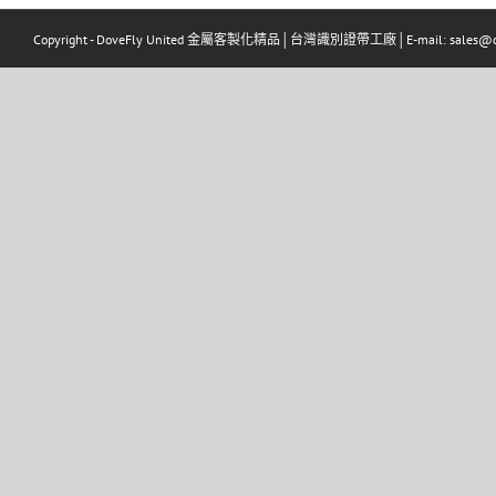
Copyright - DoveFly United 金屬客製化精品│台灣識別證帶工廠│E-mail: sales@dov