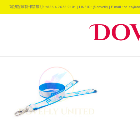
Skip
識別證帶製作請撥打! +886 4 2626 9101 | LINE ID: @dovefly | E-mail : sales@dov
to
content