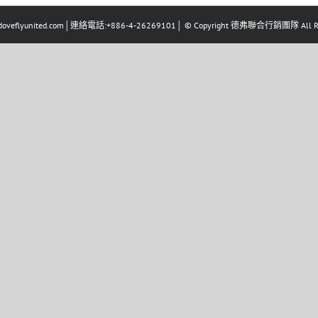
eflyunited.com│連絡電話:+886-4-26269101│ © Copyright 德弗聯合行銷團隊 All Righ