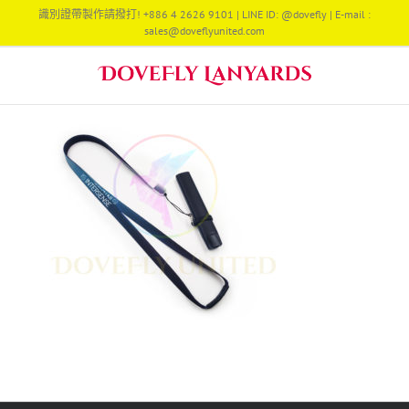
Skip
識別證帶製作請撥打! +886 4 2626 9101 | LINE ID: @dovefly | E-mail :
to
sales@doveflyunited.com
content