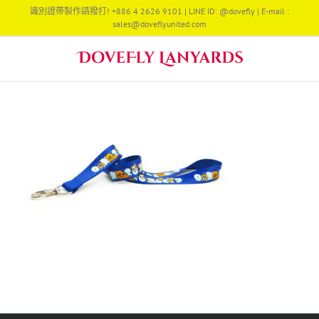
Skip
識別證帶製作請撥打! +886 4 2626 9101 | LINE ID: @dovefly | E-mail :
to
sales@doveflyunited.com
content