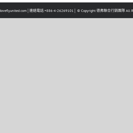
eflyunited.com│連絡電話:+886-4-26269101│ © Copyright 德弗聯合行銷團隊 All Righ