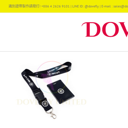
Skip
識別證帶製作請撥打! +886 4 2626 9101 | LINE ID: @dovefly | E-mail : sales@dov
to
content