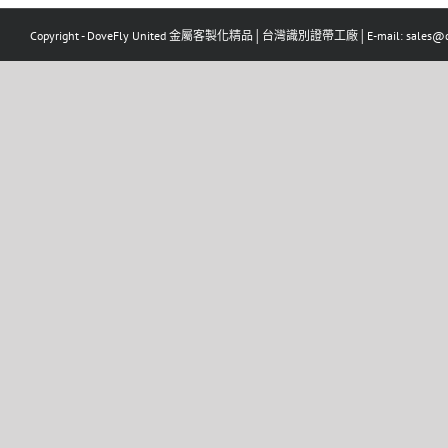
Copyright - DoveFly United 金屬客製化精品│台灣識別證帶工廠│E-mail: sales@dov