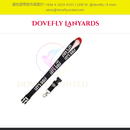
Skip
識別證帶製作請撥打! +886 4 2626 9101 | LINE ID: @dovefly | E-mail :
to
sales@doveflyunited.com
content