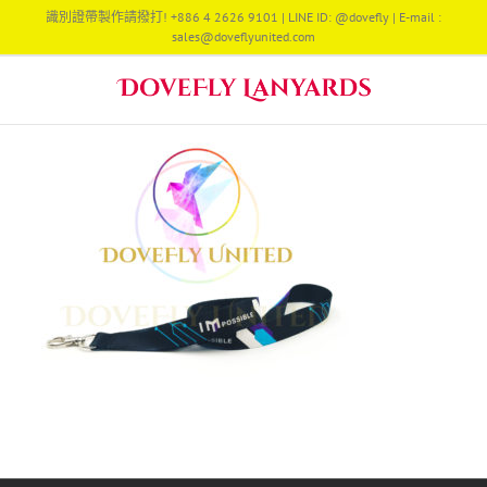
Skip
識別證帶製作請撥打! +886 4 2626 9101 | LINE ID: @dovefly | E-mail :
to
sales@doveflyunited.com
content