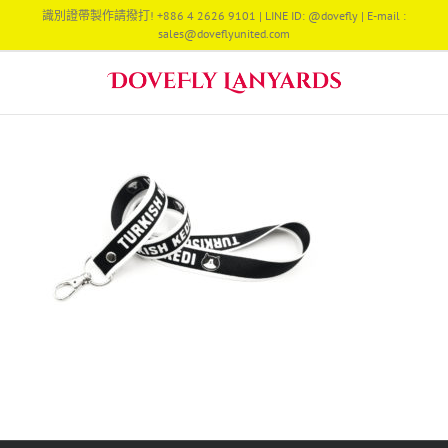
Skip
識別證帶製作請撥打! +886 4 2626 9101 | LINE ID: @dovefly | E-mail :
to
sales@doveflyunited.com
content