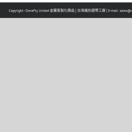
Copyright - DoveFly United 金屬客製化精品│台灣識別證帶工廠│E-mail: sales@dov