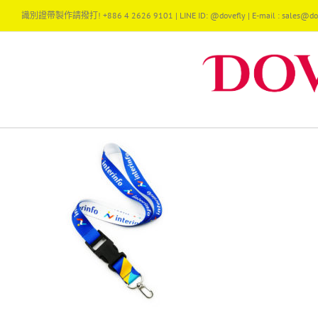
Skip
識別證帶製作請撥打! +886 4 2626 9101 | LINE ID: @dovefly | E-mail : sales@dov
to
content