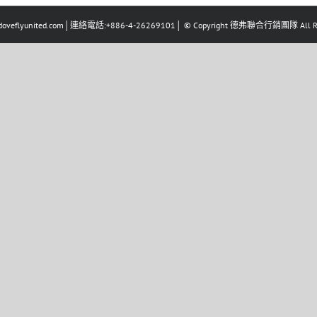
eflyunited.com│連絡電話:+886-4-26269101│ © Copyright 德弗聯合行銷團隊 All Righ