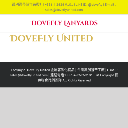
Skip
識別證帶製作請撥打! +886 4 2626 9101 | LINE ID: @dovefly | E-mail :
to
sales@doveflyunited.com
content
Copyright - DoveFly United 金屬客製化精品│台灣識別證帶工廠│E-mail:
sales@doveflyunited.com│連絡電話:+886-4-26269101│ © Copyright 德
弗聯合行銷團隊 All Rights Reserved