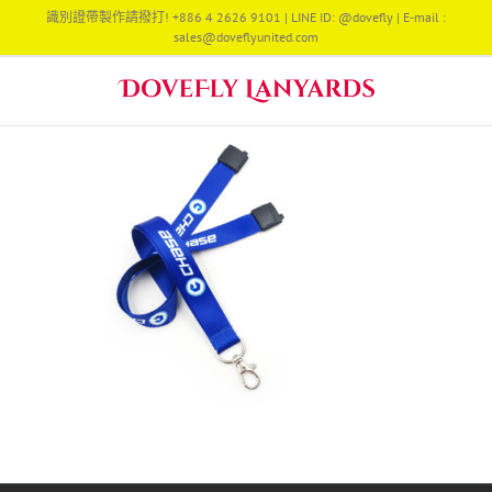
Skip
識別證帶製作請撥打! +886 4 2626 9101 | LINE ID: @dovefly | E-mail :
to
sales@doveflyunited.com
content