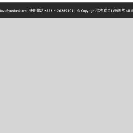
eflyunited.com│連絡電話:+886-4-26269101│ © Copyright 德弗聯合行銷團隊 All Righ