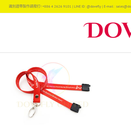
Skip
識別證帶製作請撥打! +886 4 2626 9101 | LINE ID: @dovefly | E-mail : sales@dov
to
content