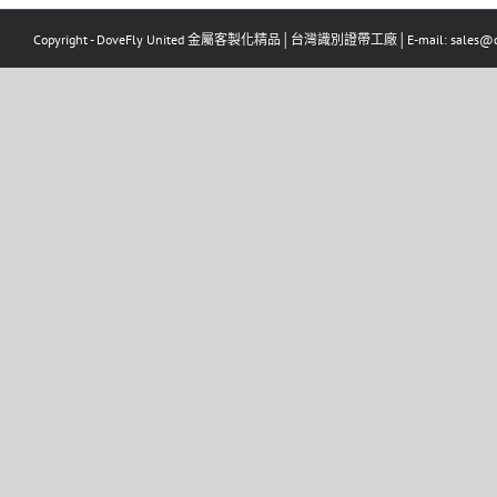
Copyright - DoveFly United 金屬客製化精品│台灣識別證帶工廠│E-mail: sales@dov