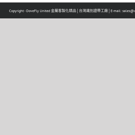
Copyright - DoveFly United 金屬客製化精品│台灣識別證帶工廠│E-mail: sales@dov