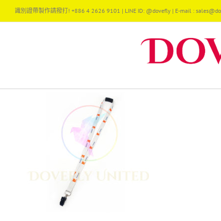
Skip
識別證帶製作請撥打! +886 4 2626 9101 | LINE ID: @dovefly | E-mail : sales@dov
to
content