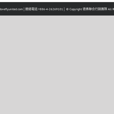
eflyunited.com│連絡電話:+886-4-26269101│ © Copyright 德弗聯合行銷團隊 All Righ