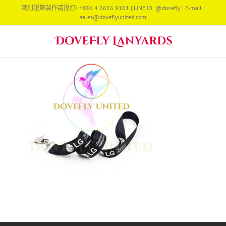
Skip
識別證帶製作請撥打! +886 4 2626 9101 | LINE ID: @dovefly | E-mail :
to
sales@doveflyunited.com
content