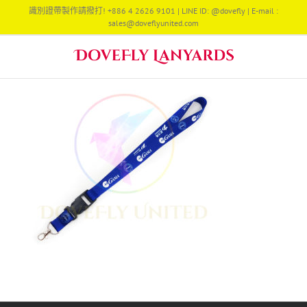
Skip
識別證帶製作請撥打! +886 4 2626 9101 | LINE ID: @dovefly | E-mail :
to
sales@doveflyunited.com
content