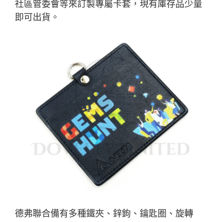
社區管委會等來訂製專屬卡套，現有庫存品少量
即可出貨。
德弗聯合備有多種鐵夾、鋅鉤、鑰匙圈、旋轉