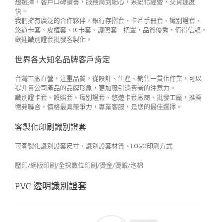
想選擇，客戶口碑讚譽，服務周到細心，系統化經營，交貨速度
快。
我們擁有廣泛的合作夥伴，銀行存摺套、卡片手冊套、識別證套、
悠遊卡套、皮框套、IC卡套、護照套一把罩，品質優秀，值得信賴，
歡迎識別證套批發客製化。
世界各大知名品牌客戶肯定
台灣工廠直營，注重品質，從設計、生產、銷售一貫化作業，可以
提升貴公司產品的品牌形象，更加吸引消費者的注意力。
識別證卡套、護照套、識別證套、悠遊卡套廠商、批發工廠，推薦
德弗聯合，價格最具競爭力，專業客服，是您的最佳選擇。
客製化印刷識別證套
可客製化識別證套尺寸、識別證套材質、LOGO印刷方式
壓印/網版印刷/全採數位印刷/燙金/燙銀/泡棉
PVC 透明識別證套