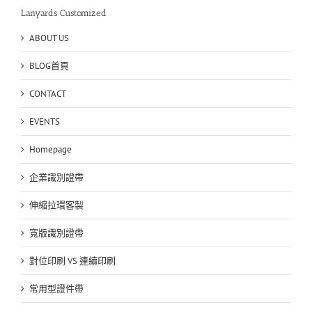
卡
Lanyards Customized
套、
證
ABOUT US
件
套、
BLOG首頁
悠
遊
CONTACT
卡
套
EVENTS
批
發
訂
Homepage
製〉
中
企業識別證帶
伸縮拉環客製
寬版識別證帶
對位印刷 VS 連續印刷
常用型證件帶