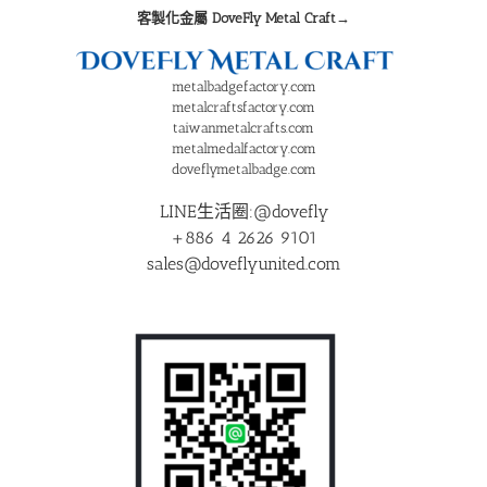
客製化金屬 DoveFly Metal Craft→
metalbadgefactory.com
metalcraftsfactory.com
taiwanmetalcrafts.com
metalmedalfactory.com
doveflymetalbadge.com
LINE生活圈:@dovefly
+886 4 2626 9101
sales@doveflyunited.com