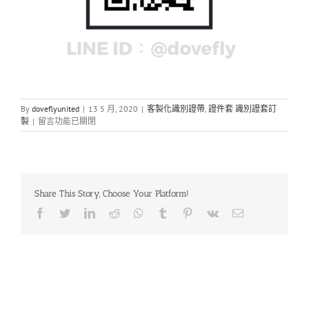
By
doveflyunited
|
13 5 月, 2020
|
客製化識別證帶
,
證件套 識別證套訂
在
製
|
留言功能已關閉
〈企
業
訂
製
精
Share This Story, Choose Your Platform!
美
質
Facebook
Twitter
LinkedIn
Reddit
Whatsapp
Tumblr
Pinterest
Vk
Email
感
客
製
化
識
別
套、
PVC