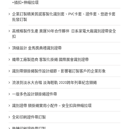
+插扣+伸縮拉環
企業訂製精美質感客製化識別套、PVC卡套、證件套、悠遊卡套
批發訂製
高規格製作生產 奧運30年合作夥伴 日系家電大廠識別證帶安全
扣
頂級設計 金馬獎典禮識別證帶
織帶工廠製造商 客製化掛繩 國際展會識別證帶
識別帶頸掛繩製作設計細節，影響著訂製客戶的企業形象
流浪到淡水大合唱 淡海輕軌 2020跨年列車紀念頸繩
一版多色設計頸掛繩證件帶
識別證帶 頸掛繩實用小配件 – 安全扣與伸縮拉環
全彩印刷證件帶訂製
熱轉印刷證件帶訂製