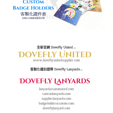
全新官網 DoveFly United→
www.doveflyunitedsupplier.com
客製化識別證帶 DoveFly Lanyards→
lanyardscustomized.com
taiwanlanyards.com
supplierlanyards.com
badgeholderscustom.com
doveflylanyard.com