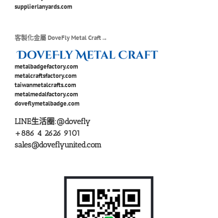
supplierlanyards.com
客製化金屬 DoveFly Metal Craft→
metalbadgefactory.com
metalcraftsfactory.com
taiwanmetalcrafts.com
metalmedalfactory.com
doveflymetalbadge.com
LINE生活圈:
@dovefly
+886 4 2626 9101
sales@doveflyunited.com