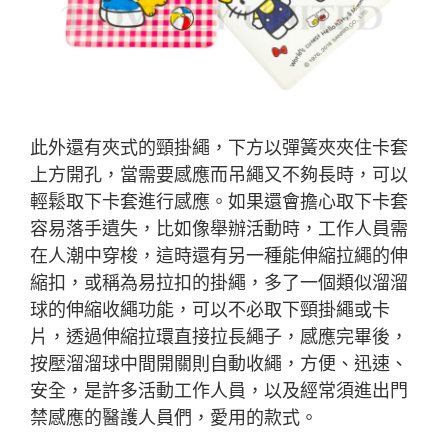
此外還有夾式的頸掛繩，下方以彈簧夾夾住卡套
上方開孔，當需要感應而吊繩又不夠長時，可以
輕鬆取下卡套進行感應。如果還會擔心取下卡套
容易落手遺失，比如像舉辦活動時，工作人員需
在人潮中穿梭，這時還有另一種能伸縮拉繩的伸
縮扣，或稱為易拉扣的掛繩，多了一個類似溜溜
球的伸縮收繩功能，可以不必取下頸掛繩或卡
片，透過伸縮拉環直接拉長繩子，感應完畢後，
按壓溜溜球中間開關則自動收繩，方便、迅速、
安全，是許多活動工作人員，以及經常須進出門
禁感應的醫護人員們，愛用的款式。