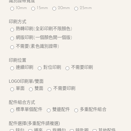
識別證帶寬度
10mm
15mm
20mm
25mm
印刷方式
熱轉印刷(全彩印刷不限顏色)
網版印刷(一個顏色開一個版)
不需要(素色識別證帶)
印刷位置
連續印刷
對位印刷
不需要印刷
LOGO印刷單/雙面
單面
雙面
不需要印刷
配件組合方式
標準單個配件
雙邊配件
多重配件組合
配件選擇(多重配件請複選)
鋅勾
鐵夾
旋轉勾
鑰匙圈
其他配件