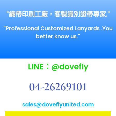
"織帶印刷工廠，客製識別證帶專家."
"Professional Customized Lanyards .You
better know us."
LINE：@dovefly
04-26269101
sales@doveflyunited.com