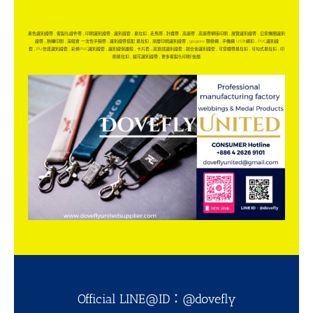
素色識別證帶
,
客製化證件帶
,
印刷識別證帶
,
識別證套
,
易拉扣
,
走馬帶
,
針織帶
,
高速帶
,
高速帶網版印刷
,
展覽識別證帶
,
公家機關識別
證帶
,
熱轉印刷
,
演唱會 一次性手腕帶
,
識別證帶搭配 易拉扣
,
漸層印刷識別證帶
,
gogoro 頸掛繩
,
手機繩 USB繩扣
,
PVC識別證
套
,
PU仿皮識別證套
,
彩條PVC識別證套
,
識別證保護殼
,
卡片套
,
高質感識別證套
,
鋁合金識別證套
,
可穿織帶易拉扣
,
可勾式易拉扣
,
印
刷易拉扣
,
緹花識別證帶
,
更多客製化印刷/金屬
Official LINE@ID：
@dovefly