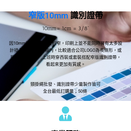
窄版10mm
識別證帶
10mm= 1cm = 3/8"
因10mm識別證帶寬度較窄，印刷上並不能同時擁有太多設
計插入識別證帶圖稿內，比較適合公司LOGO為長條形，或
單純英文字母。 上班時穿西裝或套裝搭配窄版識別證帶，
看起來更加有質感。
頸掛繩批發、識別證帶少量製作皆可
全台最低訂購量；50條