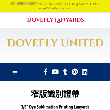
識別證帶製作請撥打! +886 4 2626 9101 | LINE ID: @dovefly | E-mail :
sales@doveflyunited.com
窄版識別證帶
3/8" Dye Sublimation Printing Lanyards