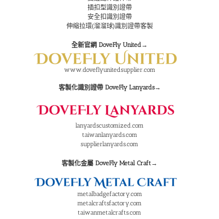
插扣型識別證帶
安全扣識別證帶
伸縮拉環(溜溜球)識別證帶客製
全新官網 DoveFly United→
www.doveflyunitedsupplier.com
客製化識別證帶 DoveFly Lanyards→
lanyardscustomized.com
taiwanlanyards.com
supplierlanyards.com
客製化金屬 DoveFly Metal Craft→
metalbadgefactory.com
metalcraftsfactory.com
taiwanmetalcrafts.com