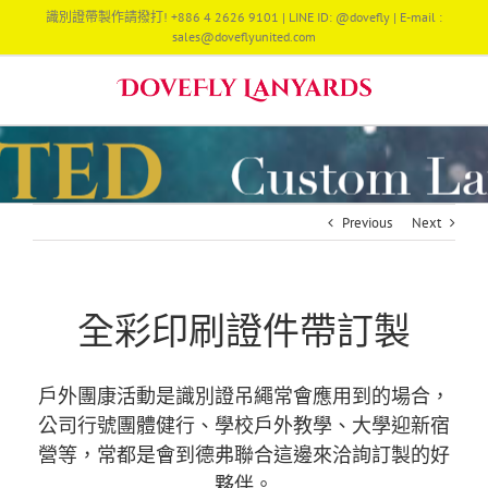
Skip
識別證帶製作請撥打! +886 4 2626 9101 | LINE ID: @dovefly | E-mail :
to
sales@doveflyunited.com
content
Previous
Next
全彩印刷證件帶訂製
戶外團康活動是識別證吊繩常會應用到的場合，
公司行號團體健行、學校戶外教學、大學迎新宿
營等，常都是會到德弗聯合這邊來洽詢訂製的好
夥伴。