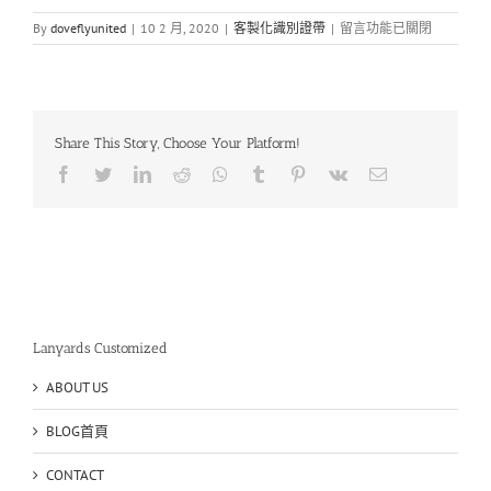
在
By
doveflyunited
|
10 2 月, 2020
|
客製化識別證帶
|
留言功能已關閉
〈全
彩
印
刷
證
Share This Story, Choose Your Platform!
件
帶
Facebook
Twitter
LinkedIn
Reddit
Whatsapp
Tumblr
Pinterest
Vk
Email
訂
製〉
中
Lanyards Customized
ABOUT US
BLOG首頁
CONTACT