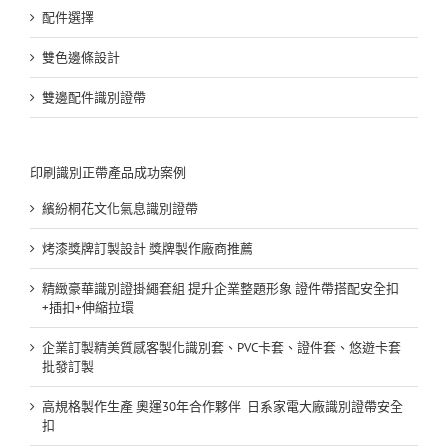
配件選擇
雙色邊條設計
雙邊配件識別證帶
印刷識別正帶產品成功案例
繽紛桐花文化氣息識別證帶
烤漆獎牌訂製設計 獎牌製作廠商推薦
精緻豪華識別證掛繩套組 提升企業整題形象 證件帶搭配安全扣
+插扣+伸縮拉環
企業訂製精美質感客製化識別套、PVC卡套、證件套、悠遊卡套
批發訂製
高規格製作生產 奧運30年合作夥伴 日系家電大廠識別證帶安全
扣