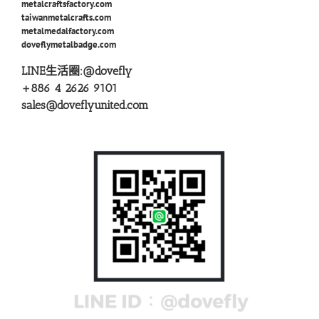
metalcraftsfactory.com
taiwanmetalcrafts.com
metalmedalfactory.com
doveflymetalbadge.com
LINE生活圈:
@dovefly
+886 4 2626 9101
sales@doveflyunited.com