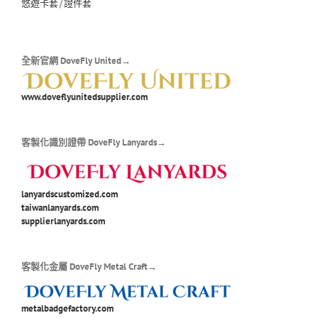
悠遊卡套/證件套
全新官網 DoveFly United→
www.doveflyunitedsupplier.com
客製化識別證帶 DoveFly Lanyards→
lanyardscustomized.com
taiwanlanyards.com
supplierlanyards.com
客製化金屬 DoveFly Metal Craft→
metalbadgefactory.com