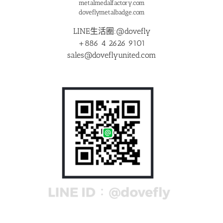
metalmedalfactory.com
doveflymetalbadge.com
LINE生活圈:@dovefly
+886 4 2626 9101
sales@doveflyunited.com