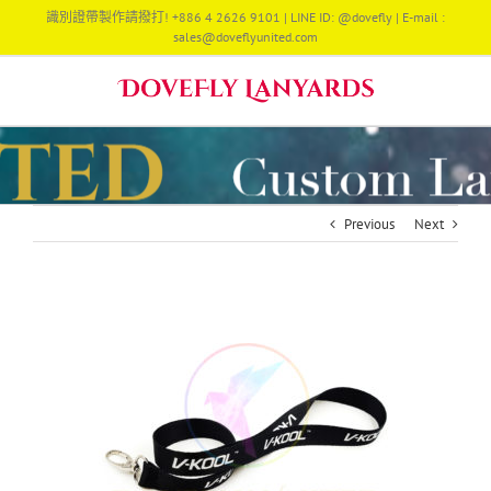
Skip
識別證帶製作請撥打! +886 4 2626 9101 | LINE ID: @dovefly | E-mail :
to
sales@doveflyunited.com
content
Previous
Next