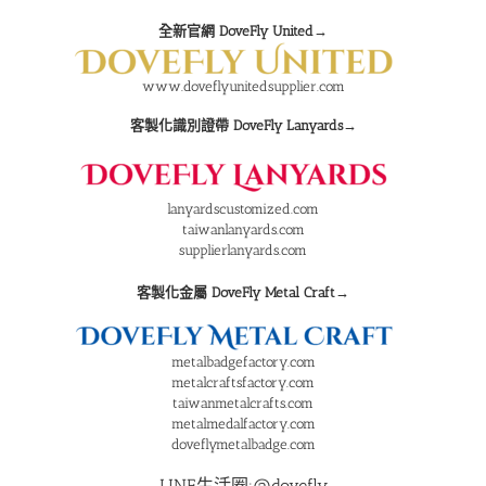
全新官網 DoveFly United→
www.doveflyunitedsupplier.com
客製化識別證帶 DoveFly Lanyards→
lanyardscustomized.com
taiwanlanyards.com
supplierlanyards.com
客製化金屬 DoveFly Metal Craft→
metalbadgefactory.com
metalcraftsfactory.com
taiwanmetalcrafts.com
metalmedalfactory.com
doveflymetalbadge.com
LINE生活圈:@dovefly