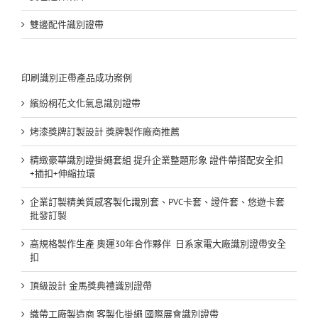
雙邊配件識別證帶
印刷識別正帶產品成功案例
繽紛桐花文化氣息識別證帶
烤漆獎牌訂製設計 獎牌製作廠商推薦
精緻豪華識別證掛繩套組 提升企業整題形象 證件帶搭配安全扣
+插扣+伸縮拉環
企業訂製精美質感客製化識別套、PVC卡套、證件套、悠遊卡套
批發訂製
高規格製作生產 奧運30年合作夥伴 日系家電大廠識別證帶安全
扣
頂級設計 金馬獎典禮識別證帶
織帶工廠製造商 客製化掛繩 國際展會識別證帶