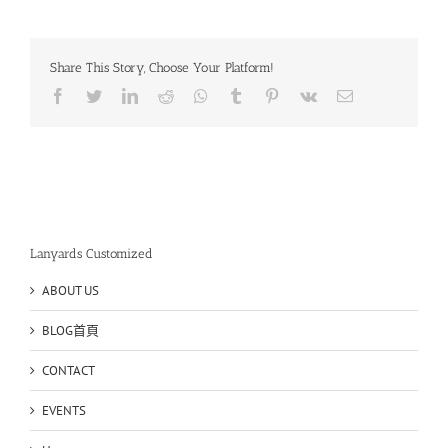
識
別
證
Share This Story, Choose Your Platform!
帶
訂
Facebook
Twitter
LinkedIn
Reddit
Whatsapp
Tumblr
Pinterest
Vk
Email
製
職
員
最
推
薦〉
中
Lanyards Customized
ABOUT US
BLOG首頁
CONTACT
EVENTS