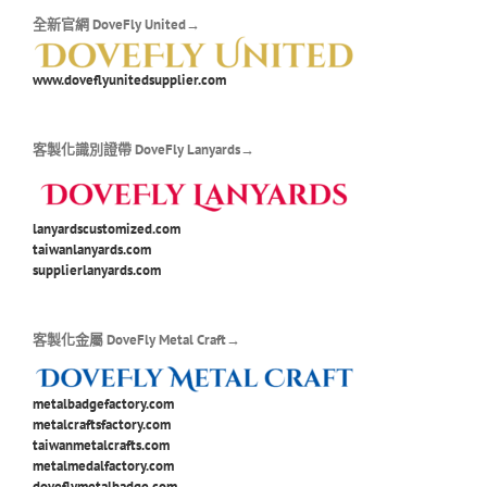
全新官網 DoveFly United→
www.doveflyunitedsupplier.com
客製化識別證帶 DoveFly Lanyards→
lanyardscustomized.com
taiwanlanyards.com
supplierlanyards.com
客製化金屬 DoveFly Metal Craft→
metalbadgefactory.com
metalcraftsfactory.com
taiwanmetalcrafts.com
metalmedalfactory.com
doveflymetalbadge.com