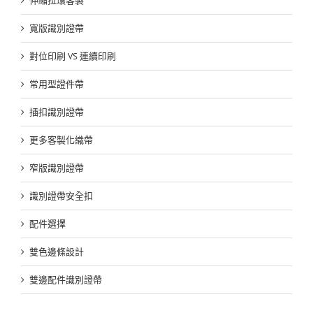
伸縮拉環客製
寬版識別證帶
對位印刷 VS 連續印刷
常用型證件帶
插扣識別證帶
更多客製化織帶
窄版識別證帶
識別證帶安全扣
配件選擇
雙色邊條設計
雙邊配件識別證帶