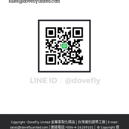
sales@doveflyunited.com
Copyright - DoveFly United 金屬客製化精品│台灣識別證帶工廠│E-mail:
sales@doveflyunited.com│連絡電話:+886-4-26269101│ © Copyright 德