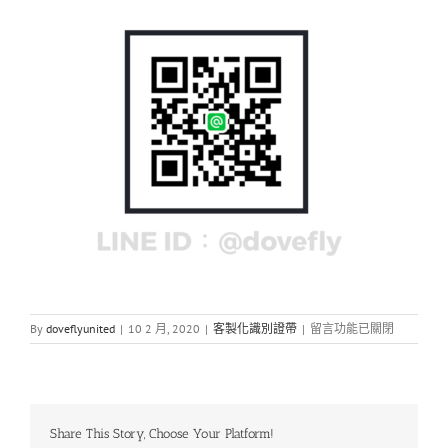
在
By
doveflyunited
|
10 2 月, 2020
|
客製化識別證帶
|
留言功能已關閉
〈熱
轉
印
刷
證
Share This Story, Choose Your Platform!
件