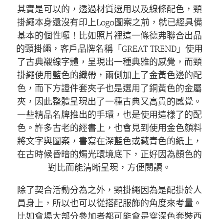
其實是可以的，透過材質選用以及線條配色，頸
掛繩本身還沒有印上Logo圖案之前，就已經具備
基本的個性囉！比如照片裡這一條德弗聯合出品
的頸掛繩，客戶品牌名稱「GREAT TREND」使用
了古典襯線字體，呈現出一種典雅的感覺，而頸
掛繩使用藍色的織帶，兩側加上了金黃色邊的配
色，而下方證件套夾子也是選用了銅黃色的金屬
夾，因此整體呈現出了一種古典又高貴的感覺。
一些精品名牌推出的手環，也是使用這樣了的配
色。許多古老的經書上，也會見到使用金色顏料
將文字與圖案，書寫在深藍色或藏青色的紙上，
在古時候昏暗的燭光環境底下，正好因為顏色的
對比而能清晰呈現，方便閱讀。
除了契合活動分為之外，頸掛繩因為是配掛於人
員身上，所以也可以從搭配服飾的角度來考量。
比如會場大部分參加者都可能會是穿深色套裝西