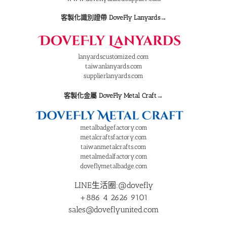
客製化識別證帶 DoveFly Lanyards→
lanyardscustomized.com
taiwanlanyards.com
supplierlanyards.com
客製化金屬 DoveFly Metal Craft→
metalbadgefactory.com
metalcraftsfactory.com
taiwanmetalcrafts.com
metalmedalfactory.com
doveflymetalbadge.com
LINE生活圈:@dovefly
+886 4 2626 9101
sales@doveflyunited.com