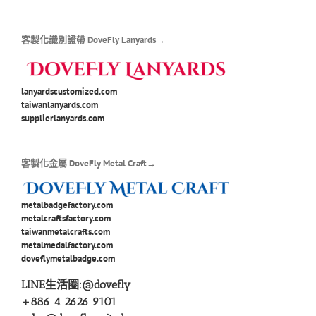
客製化識別證帶 DoveFly Lanyards→
lanyardscustomized.com
taiwanlanyards.com
supplierlanyards.com
客製化金屬 DoveFly Metal Craft→
metalbadgefactory.com
metalcraftsfactory.com
taiwanmetalcrafts.com
metalmedalfactory.com
doveflymetalbadge.com
LINE生活圈:
@dovefly
+886 4 2626 9101