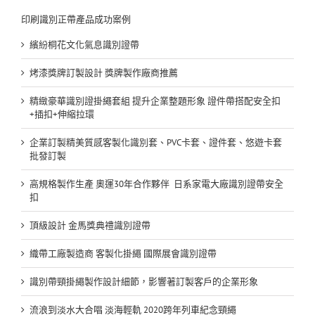
印刷識別正帶產品成功案例
繽紛桐花文化氣息識別證帶
烤漆獎牌訂製設計 獎牌製作廠商推薦
精緻豪華識別證掛繩套組 提升企業整題形象 證件帶搭配安全扣
+插扣+伸縮拉環
企業訂製精美質感客製化識別套、PVC卡套、證件套、悠遊卡套
批發訂製
高規格製作生產 奧運30年合作夥伴 日系家電大廠識別證帶安全
扣
頂級設計 金馬獎典禮識別證帶
織帶工廠製造商 客製化掛繩 國際展會識別證帶
識別帶頸掛繩製作設計細節，影響著訂製客戶的企業形象
流浪到淡水大合唱 淡海輕軌 2020跨年列車紀念頸繩