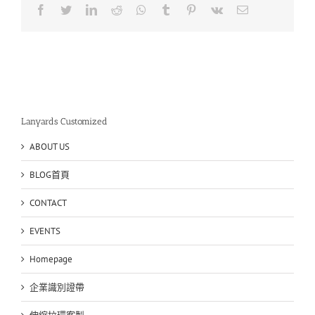
帶
Facebook
Twitter
LinkedIn
Reddit
Whatsapp
Tumblr
Pinterest
Vk
Email
訂
製〉
中
Lanyards Customized
ABOUT US
BLOG首頁
CONTACT
EVENTS
Homepage
企業識別證帶