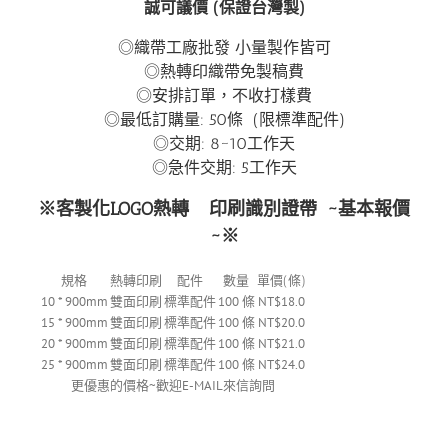
誠可議價 (保證台灣製)
◎織帶工廠批發 小量製作皆可
◎熱轉印織帶免製稿費
◎安排訂單，不收打樣費
◎最低訂購量: 50條 (限標準配件)
◎交期: 8~10工作天
◎急件交期: 5工作天
※客製化LOGO熱轉
印刷識別證帶
~基本報價
~※
規格
熱轉印刷
配件
數量
單價(條)
10 * 900mm
雙面印刷
標準配件
100 條
NT$18.0
15 * 900mm
雙面印刷
標準配件
100 條
NT$20.0
20 * 900mm
雙面印刷
標準配件
100 條
NT$21.0
25 * 900mm
雙面印刷
標準配件
100 條
NT$24.0
更優惠的價格~歡迎E-MAIL來信詢問