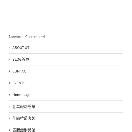
比
較
識
別
證
帶
工
Lanyards Customized
廠
訂
ABOUT US
製〉
中
BLOG首頁
CONTACT
EVENTS
Homepage
企業識別證帶
伸縮拉環客製
寬版識別證帶