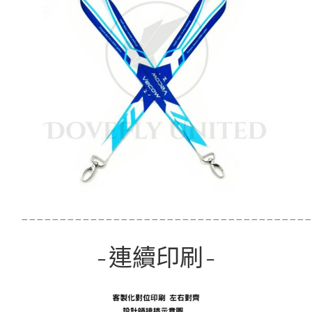
——————————————————————————————————————
-連續印刷-