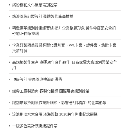
繽紛桐花文化氣息識別證帶
烤漆獎牌訂製設計 獎牌製作廠商推薦
精緻豪華識別證掛繩套組 提升企業整題形象 證件帶搭配安全扣
+插扣+伸縮拉環
企業訂製精美質感客製化識別套、PVC卡套、證件套、悠遊卡套
批發訂製
高規格製作生產 奧運30年合作夥伴 日系家電大廠識別證帶安全
扣
頂級設計 金馬獎典禮識別證帶
織帶工廠製造商 客製化掛繩 國際展會識別證帶
識別帶頸掛繩製作設計細節，影響著訂製客戶的企業形象
流浪到淡水大合唱 淡海輕軌 2020跨年列車紀念頸繩
一版多色設計頸掛繩證件帶