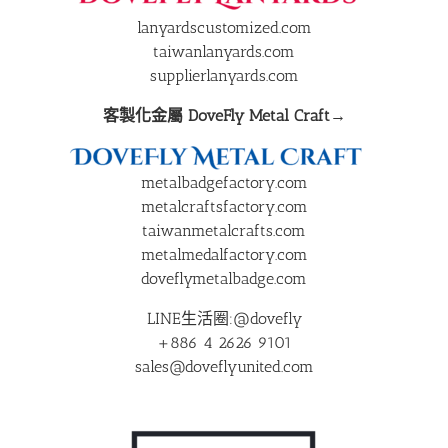
lanyardscustomized.com
taiwanlanyards.com
supplierlanyards.com
客製化金屬 DoveFly Metal Craft→
metalbadgefactory.com
metalcraftsfactory.com
taiwanmetalcrafts.com
metalmedalfactory.com
doveflymetalbadge.com
LINE生活圈:@dovefly
+886 4 2626 9101
sales@doveflyunited.com