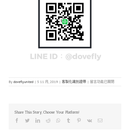
在
By
doveflyunited
|
5 11 月, 2019
|
客製化識別證帶
|
留言功能已關閉
〈對
位
印
刷
與
Share This Story, Choose Your Platform!
連
續
Facebook
Twitter
LinkedIn
Reddit
Whatsapp
Tumblr
Pinterest
Vk
Email
印
刷