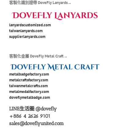
客製化識別證帶 DoveFly Lanyards→
lanyardscustomized.com
taiwanlanyards.com
supplierlanyards.com
客製化金屬 DoveFly Metal Craft→
metalbadgefactory.com
metalcraftsfactory.com
taiwanmetalcrafts.com
metalmedalfactory.com
doveflymetalbadge.com
LINE生活圈:
@dovefly
+886 4 2626 9101
sales@doveflyunited.com